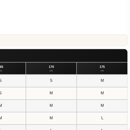
65
170
175
cm
cm
cm
S
S
M
S
M
M
M
M
M
M
M
L