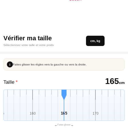
Vérifier ma taille
cm, kg
Sélectionnez votre taille et votre poids
i
Faites glisser les règles vers la gauche ou vers la droite.
165
Taille
*
cm
165
155
160
170
17
←
→
Faites glisser