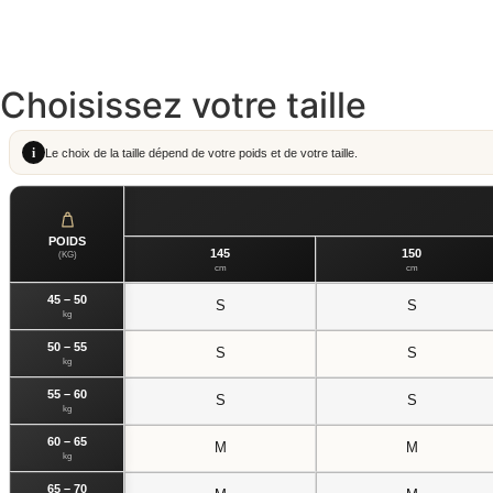
Choisissez votre taille
i
Le choix de la taille dépend de votre poids et de votre taille.
POIDS
145
150
(KG)
cm
cm
45 – 50
S
S
kg
50 – 55
S
S
kg
55 – 60
S
S
kg
60 – 65
M
M
kg
65 – 70