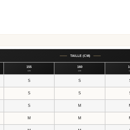
boutique
TAILLE (CM)
155
160
1
cm
cm
S
S
S
S
S
M
M
M