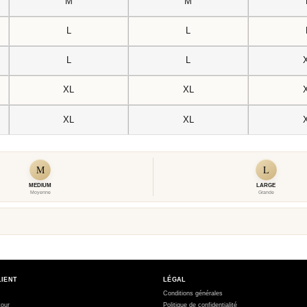
M
M
L
L
L
L
XL
XL
XL
XL
M
L
MEDIUM
LARGE
Moyenne
Grande
LIENT
LÉGAL
Conditions générales
tour
Politique de confidentialité