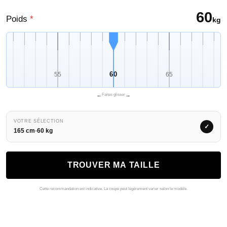
60
Poids
*
kg
60
50
55
65
7
←
→
Faites glisser
VOTRE SÉLECTION
✓
165 cm
•
60 kg
TROUVER MA TAILLE
Cette recommandation est indicative. La coupe peut légèrement varier selon le modèle.
Retour à la