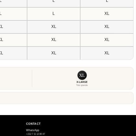
L
L
L
L
L
XL
XL
XL
XL
XL
XL
XL
XL
XL
XL
XL
X-LARGE
Très grande
CONTACT
WhatsApp
+212 7 11 12 80 47