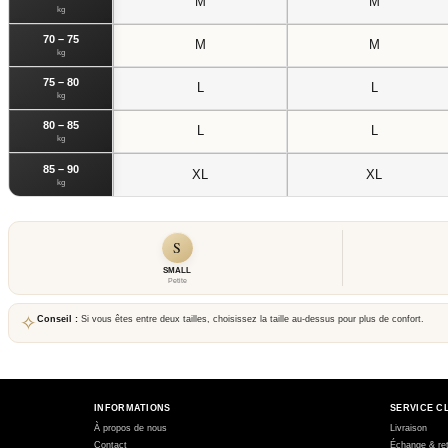
M
M
kg
70 – 75
M
M
kg
75 – 80
L
L
kg
80 – 85
L
L
kg
85 – 90
XL
XL
kg
S
SMALL
Petite
✧
Conseil :
Si vous êtes entre deux tailles, choisissez la taille au-dessus pour plus de confort.
INFORMATIONS
SERVICE C
À propos de nous
Livraison
Contact
Échange & re