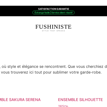
SATISFACTION GARANTIE
Échange facile | Service client réactif
FUSHINISTE
STYLE THAT SPEAKS
 où style et élégance se rencontrent. Que vous cherchiez 
 vous trouverez ici tout pour sublimer votre garde-robe.
BLE SAKURA SERENA
ENSEMBLE SILHOUETTE
265
Dh