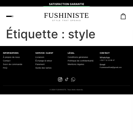
SATISFACTION GARANTIE
Échange facile | Service client réactif
FUSHINISTE
STYLE THAT SPEAKS
Étiquette :
style
INFORMATIONS
SERVICE CLIENT
LÉGAL
CONTACT
À propos de nous
Livraison
Conditions générales
WhatsApp
+212 7 11 12 80 47
Contact
Échange & retour
Politique de confidentialité
Suivi de commande
Paiement
Mentions légales
Email
Fushinisteofficiel@gmail.com
FAQ
Guide des tailles
© 2026 FUSHINISTE. Tous droits réservés.